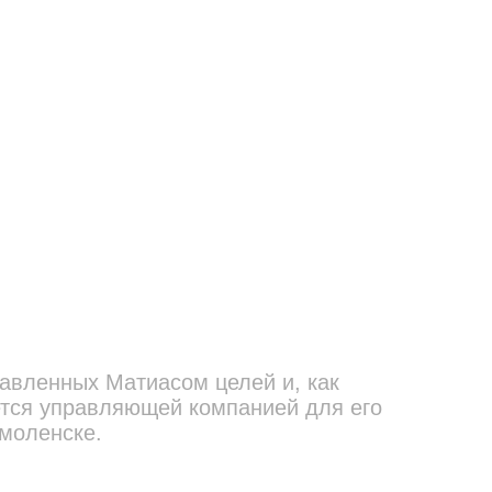
тавленных Матиасом целей и, как
яется управляющей компанией для его
Смоленскe.