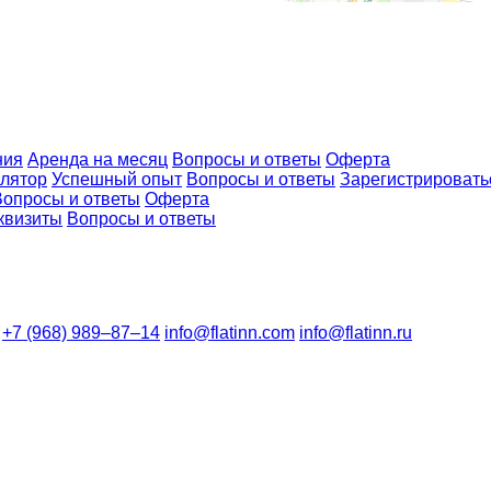
ния
Аренда на месяц
Вопросы и ответы
Оферта
улятор
Успешный опыт
Вопросы и ответы
Зарегистрировать
Вопросы и ответы
Оферта
квизиты
Вопросы и ответы
+7 (968) 989–87–14
info@flatinn.com
info@flatinn.ru