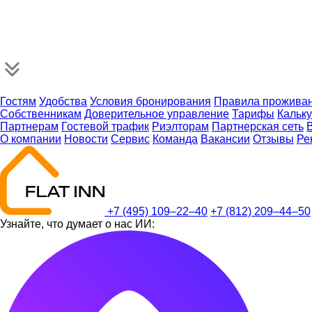
Гостям
Удобства
Условия бронирования
Правила прожива
Собственникам
Доверительное управление
Тарифы
Кальк
Партнерам
Гостевой трафик
Риэлторам
Партнерская сеть
О компании
Новости
Сервис
Команда
Вакансии
Отзывы
Ре
+7 (495) 109–22–40
+7 (812) 209–44–50
Узнайте, что думает о нас ИИ: