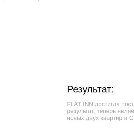
Результат:
FLAT INN достигла пос
результат, теперь явл
новых двух квартир в 