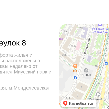
еулок 8
форта жилья и
ты расположены в
квы недалеко от
дится Миусский парк и
кая, м.Менделеевская,