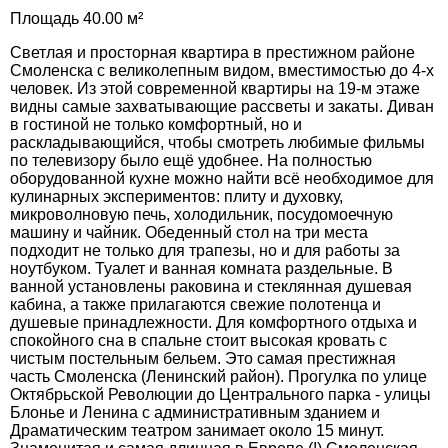
Площадь 40.00 м²
Светлая и просторная квартира в престижном районе
Смоленска с великолепным видом, вместимостью до 4-х
человек. Из этой современной квартиры на 19-м этаже
видны самые захватывающие рассветы и закаты. Диван
в гостиной не только комфортный, но и
раскладывающийся, чтобы смотреть любимые фильмы
по телевизору было ещё удобнее. На полностью
оборудованной кухне можно найти всё необходимое для
кулинарных экспериментов: плиту и духовку,
микроволновую печь, холодильник, посудомоечную
машину и чайник. Обеденный стол на три места
подходит не только для трапезы, но и для работы за
ноутбуком. Туалет и ванная комната раздельные. В
ванной установлены раковина и стеклянная душевая
кабина, а также прилагаются свежие полотенца и
душевые принадлежности. Для комфортного отдыха и
спокойного сна в спальне стоит высокая кровать с
чистым постельным бельем. Это самая престижная
часть Смоленска (Ленинский район). Прогулка по улице
Октябрьской Революции до Центрального парка - улицы
Блонье и Ленина с административным зданием и
Драматическим театром занимает около 15 минут.