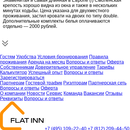
Знаменитая и самая длинная в Европе (!) Смоленская
крепость хорошо видна из окна и также в нескольких
минутах ходьбы. Цена указана для двухместного
проживания, застил кровати на двоих по типу double.
Дополнительные комплекты белья оплачиваются
отдельно — 2000 рублей.
Гостям
Удобства
Условия бронирования
Правила
проживания
Аренда на месяц
Вопросы и ответы
Оферта
Собственникам
Доверительное управление
Тарифы
Калькулятор
Успешный опыт
Вопросы и ответы
Зарегистрироваться
Партнерам
Гостевой трафик
Риэлторам
Партнерская сеть
Вопросы и ответы
Оферта
О компании
Новости
Сервис
Команда
Вакансии
Отзывы
Реквизиты
Вопросы и ответы
+7 (495) 109–22–40
+7 (812) 209–44–50