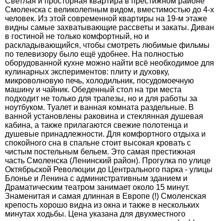
Светлая и просторная квартира в престижном районе
Смоленска с великолепным видом, вместимостью до 4-х
человек. Из этой современной квартиры на 19-м этаже
видны самые захватывающие рассветы и закаты. Диван
в гостиной не только комфортный, но и
раскладывающийся, чтобы смотреть любимые фильмы
по телевизору было ещё удобнее. На полностью
оборудованной кухне можно найти всё необходимое для
кулинарных экспериментов: плиту и духовку,
микроволновую печь, холодильник, посудомоечную
машину и чайник. Обеденный стол на три места
подходит не только для трапезы, но и для работы за
ноутбуком. Туалет и ванная комната раздельные. В
ванной установлены раковина и стеклянная душевая
кабина, а также прилагаются свежие полотенца и
душевые принадлежности. Для комфортного отдыха и
спокойного сна в спальне стоит высокая кровать с
чистым постельным бельем. Это самая престижная
часть Смоленска (Ленинский район). Прогулка по улице
Октябрьской Революции до Центрального парка - улицы
Блонье и Ленина с административным зданием и
Драматическим театром занимает около 15 минут.
Знаменитая и самая длинная в Европе (!) Смоленская
крепость хорошо видна из окна и также в нескольких
минутах ходьбы. Цена указана для двухместного