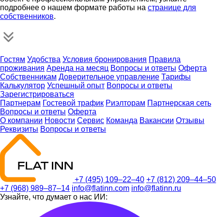
подробнее о нашем формате работы на
странице для
собственников
.
Гостям
Удобства
Условия бронирования
Правила
проживания
Аренда на месяц
Вопросы и ответы
Оферта
Собственникам
Доверительное управление
Тарифы
Калькулятор
Успешный опыт
Вопросы и ответы
Зарегистрироваться
Партнерам
Гостевой трафик
Риэлторам
Партнерская сеть
Вопросы и ответы
Оферта
О компании
Новости
Сервис
Команда
Вакансии
Отзывы
Реквизиты
Вопросы и ответы
+7 (495) 109–22–40
+7 (812) 209–44–50
+7 (968) 989–87–14
info@flatinn.com
info@flatinn.ru
Узнайте, что думает о нас ИИ: