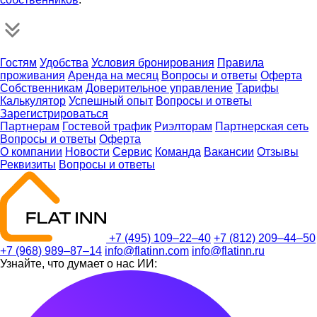
Гостям
Удобства
Условия бронирования
Правила
проживания
Аренда на месяц
Вопросы и ответы
Оферта
Собственникам
Доверительное управление
Тарифы
Калькулятор
Успешный опыт
Вопросы и ответы
Зарегистрироваться
Партнерам
Гостевой трафик
Риэлторам
Партнерская сеть
Вопросы и ответы
Оферта
О компании
Новости
Сервис
Команда
Вакансии
Отзывы
Реквизиты
Вопросы и ответы
+7 (495) 109–22–40
+7 (812) 209–44–50
+7 (968) 989–87–14
info@flatinn.com
info@flatinn.ru
Узнайте, что думает о нас ИИ: