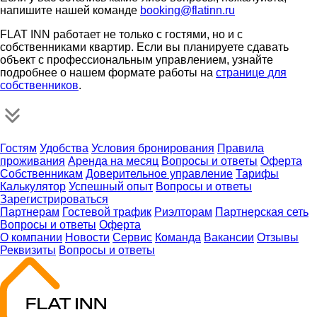
напишите нашей команде
booking@flatinn.ru
FLAT INN работает не только с гостями, но и с
собственниками квартир. Если вы планируете сдавать
объект с профессиональным управлением, узнайте
подробнее о нашем формате работы на
странице для
собственников
.
Гостям
Удобства
Условия бронирования
Правила
проживания
Аренда на месяц
Вопросы и ответы
Оферта
Собственникам
Доверительное управление
Тарифы
Калькулятор
Успешный опыт
Вопросы и ответы
Зарегистрироваться
Партнерам
Гостевой трафик
Риэлторам
Партнерская сеть
Вопросы и ответы
Оферта
О компании
Новости
Сервис
Команда
Вакансии
Отзывы
Реквизиты
Вопросы и ответы