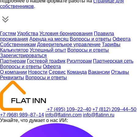
подробнее о нашем формате работы на
странице для
собственников
.
Гостям
Удобства
Условия бронирования
Правила
проживания
Аренда на месяц
Вопросы и ответы
Оферта
Собственникам
Доверительное управление
Тарифы
Калькулятор
Успешный опыт
Вопросы и ответы
Зарегистрироваться
Партнерам
Гостевой трафик
Риэлторам
Партнерская сеть
Вопросы и ответы
Оферта
О компании
Новости
Сервис
Команда
Вакансии
Отзывы
Реквизиты
Вопросы и ответы
+7 (495) 109–22–40
+7 (812) 209–44–50
+7 (968) 989–87–14
info@flatinn.com
info@flatinn.ru
Узнайте, что думает о нас ИИ: