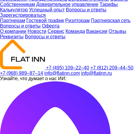
Собственникам
Доверительное управление
Тарифы
Калькулятор
Успешный опыт
Вопросы и ответы
Зарегистрироваться
Партнерам
Гостевой трафик
Риэлторам
Партнерская сеть
Вопросы и ответы
Оферта
О компании
Новости
Сервис
Команда
Вакансии
Отзывы
Реквизиты
Вопросы и ответы
+7 (495) 109–22–40
+7 (812) 209–44–50
+7 (968) 989–87–14
info@flatinn.com
info@flatinn.ru
Узнайте, что думает о нас ИИ: