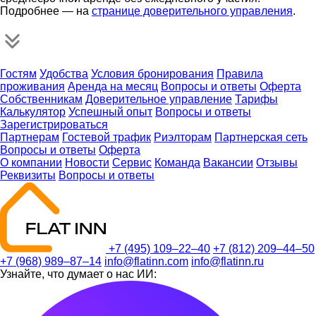
Подробнее — на
странице доверительного управления
.
Гостям
Удобства
Условия бронирования
Правила
проживания
Аренда на месяц
Вопросы и ответы
Оферта
Собственникам
Доверительное управление
Тарифы
Калькулятор
Успешный опыт
Вопросы и ответы
Зарегистрироваться
Партнерам
Гостевой трафик
Риэлторам
Партнерская сеть
Вопросы и ответы
Оферта
О компании
Новости
Сервис
Команда
Вакансии
Отзывы
Реквизиты
Вопросы и ответы
+7 (495) 109–22–40
+7 (812) 209–44–50
+7 (968) 989–87–14
info@flatinn.com
info@flatinn.ru
Узнайте, что думает о нас ИИ: