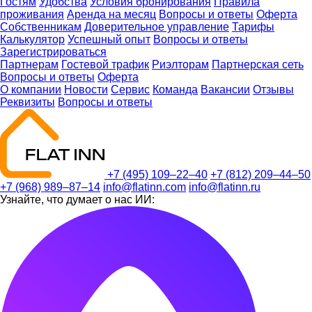
Гостям
Удобства
Условия бронирования
Правила
проживания
Аренда на месяц
Вопросы и ответы
Оферта
Собственникам
Доверительное управление
Тарифы
Калькулятор
Успешный опыт
Вопросы и ответы
Зарегистрироваться
Партнерам
Гостевой трафик
Риэлторам
Партнерская сеть
Вопросы и ответы
Оферта
О компании
Новости
Сервис
Команда
Вакансии
Отзывы
Реквизиты
Вопросы и ответы
+7 (495) 109–22–40
+7 (812) 209–44–50
+7 (968) 989–87–14
info@flatinn.com
info@flatinn.ru
Узнайте, что думает о нас ИИ: