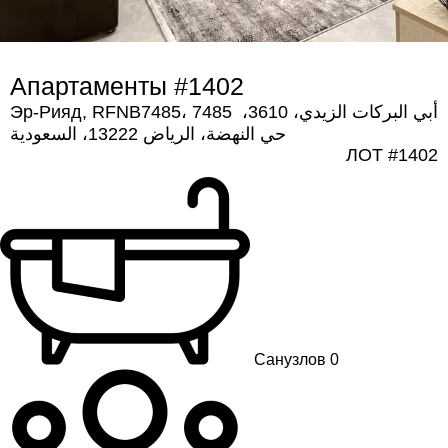
Апартаменты #1402
Эр-Рияд, RFNB7485، 7485 أبي البركات الزيدي، 3610، 
حي النهضة، الرياض 13222، السعودية
ЛОТ #1402
Санузлов 0