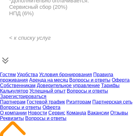
*Дополнительно оплачивается:
Сервисный сбор (20%)
НПД (6%)
< к списку услуг
Гостям
Удобства
Условия бронирования
Правила
проживания
Аренда на месяц
Вопросы и ответы
Оферта
Собственникам
Доверительное управление
Тарифы
Калькулятор
Успешный опыт
Вопросы и ответы
Зарегистрироваться
Партнерам
Гостевой трафик
Риэлторам
Партнерская сеть
Вопросы и ответы
Оферта
О компании
Новости
Сервис
Команда
Вакансии
Отзывы
Реквизиты
Вопросы и ответы