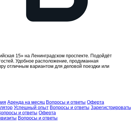
ийская 15» на Ленинградском проспекте. Подойдёт
гостей. Удобное расположение, продуманная
иру отличным вариантом для деловой поездки или
ния
Аренда на месяц
Вопросы и ответы
Оферта
улятор
Успешный опыт
Вопросы и ответы
Зарегистрировать
Вопросы и ответы
Оферта
квизиты
Вопросы и ответы