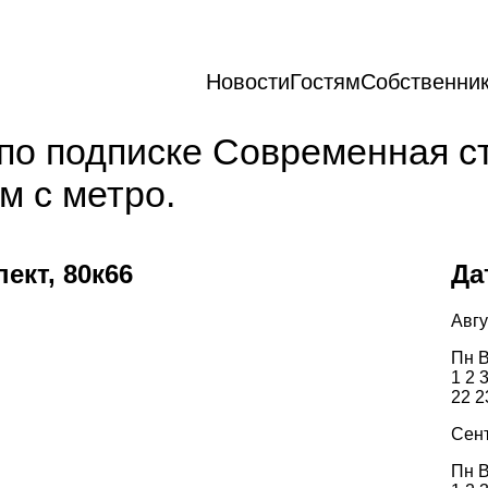
Новости
Гостям
Собственни
по подписке Современная с
м с метро.
ект, 80к66
Да
Авгу
Пн
В
1
2
22
2
Сен
Пн
В