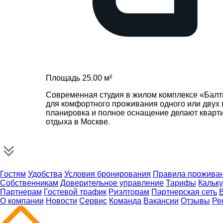
Площадь 25.00 м²
Современная студия в жилом комплексе «Балт
для комфортного проживания одного или двух 
планировка и полное оснащение делают кварт
отдыха в Москве.
Гостям
Удобства
Условия бронирования
Правила прожива
Собственникам
Доверительное управление
Тарифы
Кальк
Партнерам
Гостевой трафик
Риэлторам
Партнерская сеть
О компании
Новости
Сервис
Команда
Вакансии
Отзывы
Ре