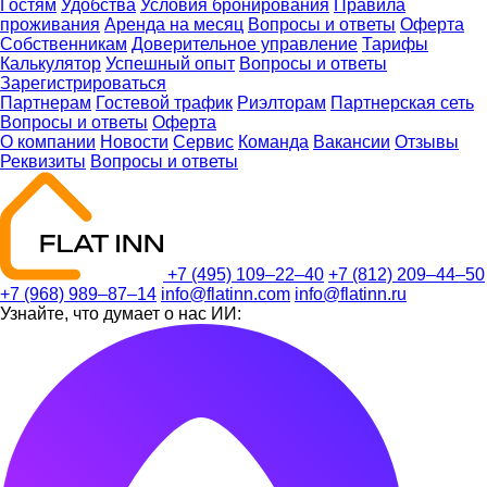
Гостям
Удобства
Условия бронирования
Правила
проживания
Аренда на месяц
Вопросы и ответы
Оферта
Собственникам
Доверительное управление
Тарифы
Калькулятор
Успешный опыт
Вопросы и ответы
Зарегистрироваться
Партнерам
Гостевой трафик
Риэлторам
Партнерская сеть
Вопросы и ответы
Оферта
О компании
Новости
Сервис
Команда
Вакансии
Отзывы
Реквизиты
Вопросы и ответы
+7 (495) 109–22–40
+7 (812) 209–44–50
+7 (968) 989–87–14
info@flatinn.com
info@flatinn.ru
Узнайте, что думает о нас ИИ: