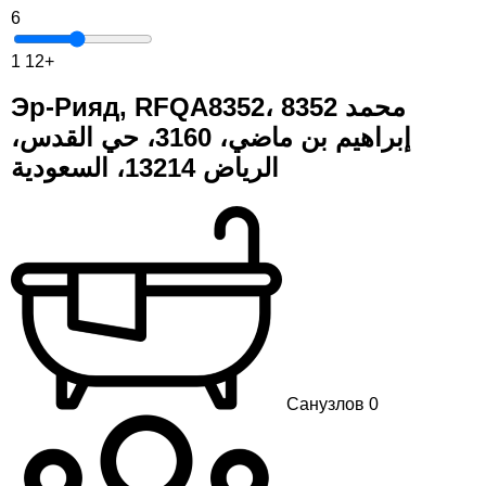
6
1
12+
Эр-Рияд, RFQA8352، 8352 محمد
إبراهيم بن ماضي، 3160، حي القدس،
الرياض 13214، السعودية
Санузлов 0