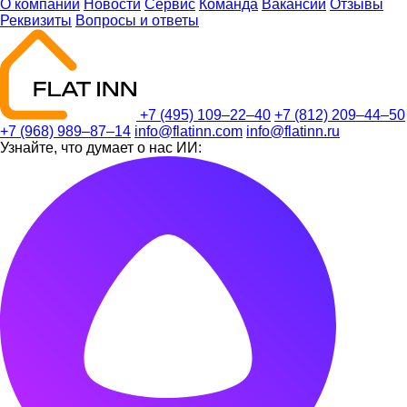
О компании
Новости
Сервис
Команда
Вакансии
Отзывы
Реквизиты
Вопросы и ответы
+7 (495) 109–22–40
+7 (812) 209–44–50
+7 (968) 989–87–14
info@flatinn.com
info@flatinn.ru
Узнайте, что думает о нас ИИ: