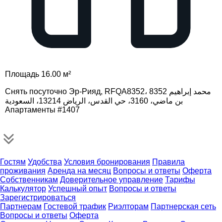
Площадь 16.00 м²
Снять посуточно Эр-Рияд, RFQA8352، 8352 محمد إبراهيم
بن ماضي، 3160، حي القدس، الرياض 13214، السعودية
Апартаменты #1407
Гостям
Удобства
Условия бронирования
Правила
проживания
Аренда на месяц
Вопросы и ответы
Оферта
Собственникам
Доверительное управление
Тарифы
Калькулятор
Успешный опыт
Вопросы и ответы
Зарегистрироваться
Партнерам
Гостевой трафик
Риэлторам
Партнерская сеть
Вопросы и ответы
Оферта