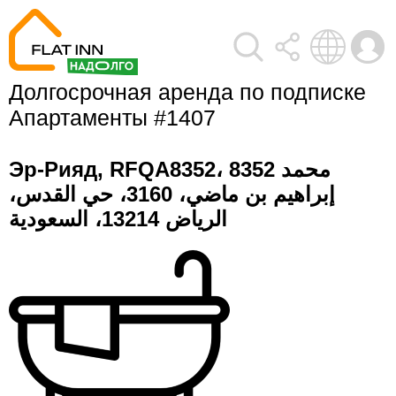
Долгосрочная аренда по подписке 
Апартаменты #1407
Эр-Рияд, RFQA8352، 8352 محمد
إبراهيم بن ماضي، 3160، حي القدس،
الرياض 13214، السعودية