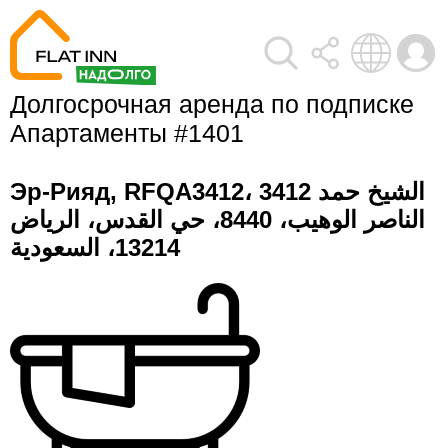
Долгосрочная аренда по подписке 
Апартаменты #1401
Эр-Рияд, RFQA3412، 3412 الشيخ حمد
الناصر الوهيب، 8440، حي القدس، الرياض
13214، السعودية