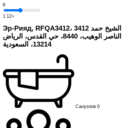
6
1
12+
Эр-Рияд, RFQA3412، 3412 الشيخ حمد
الناصر الوهيب، 8440، حي القدس، الرياض
13214، السعودية
Санузлов 0