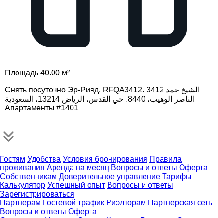
Площадь 40.00 м²
Снять посуточно Эр-Рияд, RFQA3412، 3412 الشيخ حمد
الناصر الوهيب، 8440، حي القدس، الرياض 13214، السعودية
Апартаменты #1401
Гостям
Удобства
Условия бронирования
Правила
проживания
Аренда на месяц
Вопросы и ответы
Оферта
Собственникам
Доверительное управление
Тарифы
Калькулятор
Успешный опыт
Вопросы и ответы
Зарегистрироваться
Партнерам
Гостевой трафик
Риэлторам
Партнерская сеть
Вопросы и ответы
Оферта