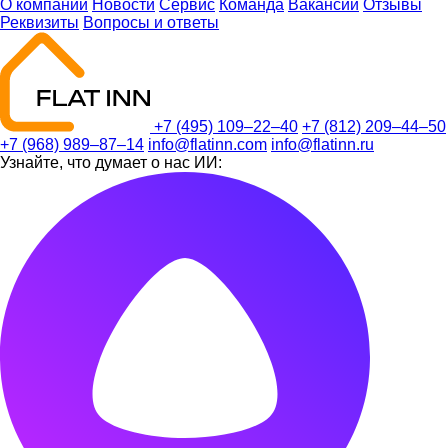
О компании
Новости
Сервис
Команда
Вакансии
Отзывы
Реквизиты
Вопросы и ответы
+7 (495) 109–22–40
+7 (812) 209–44–50
+7 (968) 989–87–14
info@flatinn.com
info@flatinn.ru
Узнайте, что думает о нас ИИ: