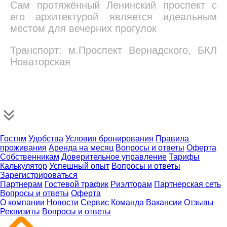
Сам протяжённый Ленинский проспект с
его архитектурой является идеальным
местом для вечерних прогулок
Транспорт: м.Проспект Вернадского, БКЛ
Новаторская
Гостям
Удобства
Условия бронирования
Правила
проживания
Аренда на месяц
Вопросы и ответы
Оферта
Собственникам
Доверительное управление
Тарифы
Калькулятор
Успешный опыт
Вопросы и ответы
Зарегистрироваться
Партнерам
Гостевой трафик
Риэлторам
Партнерская сеть
Вопросы и ответы
Оферта
О компании
Новости
Сервис
Команда
Вакансии
Отзывы
Реквизиты
Вопросы и ответы